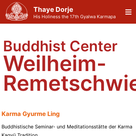
Thaye Dorje
His Holiness the 17th Gyalwa Karmapa
Buddhist Center
Weilheim-
Remetschwie
Karma Gyurme Ling
Buddhistische Seminar- und Meditationsstätte der Karma
Kagyü Tradition.