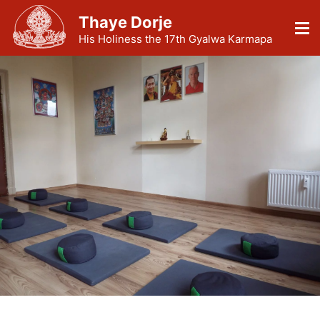
Thaye Dorje
His Holiness the 17th Gyalwa Karmapa